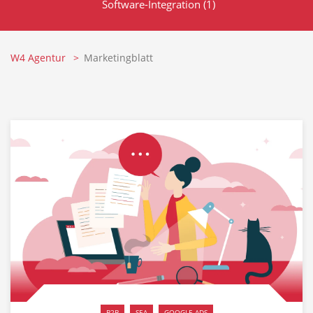
Software-Integration
(1)
W4 Agentur
Marketingblatt
B2B
SEA
GOOGLE ADS