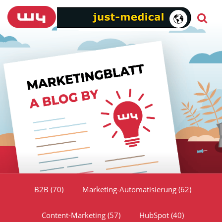
B2B
(70)
Marketing-Automatisierung
(62)
Content-Marketing
(57)
HubSpot
(40)