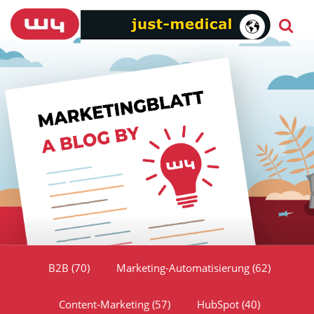
B2B
(70)
Marketing-Automatisierung
(62)
Content-Marketing
(57)
HubSpot
(40)