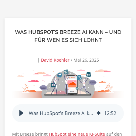
WAS HUBSPOT’S BREEZE AI KANN – UND
FÜR WEN ES SICH LOHNT
|
David Koehler
/ Mai 26, 2025
Was HubSpot’s Breeze AI kann – und für wen es sich lohnt
12
:
52
Mit Breeze bringt
HubSpot eine neue KI-Suite
auf den