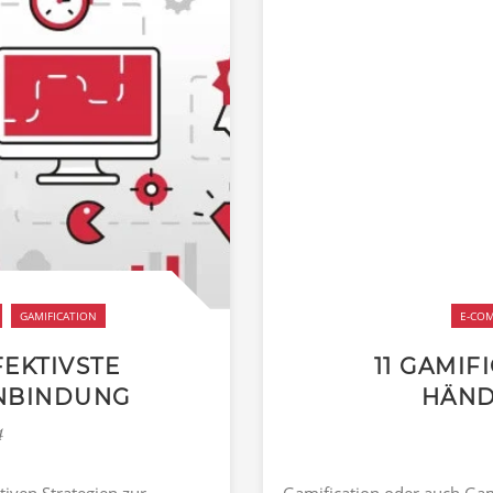
GAMIFICATION
E-CO
FEKTIVSTE
11 GAMIF
ENBINDUNG
HÄND
4