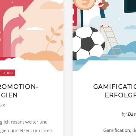
FICATION
ROMOTION-
GAMIFICATI
EGIEN
ERFOLGR
023
by
Dav
glich rasant weiter und
gien umsetzen, um ihren
Gamification
, d