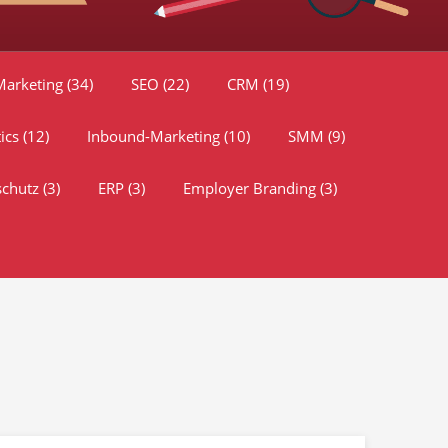
Marketing
(34)
SEO
(22)
CRM
(19)
tics
(12)
Inbound-Marketing
(10)
SMM
(9)
schutz
(3)
ERP
(3)
Employer Branding
(3)