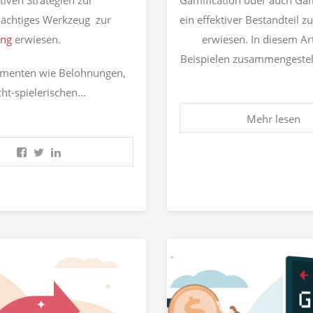
iven Strategien zur
Gamification oder auch Gami
 mächtiges Werkzeug zur
ein effektiver Bestandteil 
ung
erwiesen.
erwiesen. In diesem Ar
Beispielen zusammengestell
lementen wie Belohnungen,
t-spielerischen...
Mehr lesen