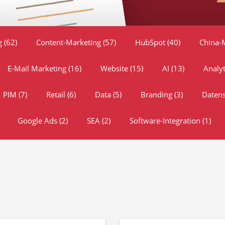
ng
(62)
Content-Marketing
(57)
HubSpot
(40)
China-
E-Mail Marketing
(16)
Website
(15)
AI
(13)
Analy
PIM
(7)
Retail
(6)
Data
(5)
Branding
(3)
Daten
Google Ads
(2)
SEA
(2)
Software-Integration
(1)