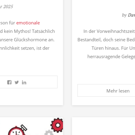
ar 2025
by
Dav
ison für
emotionale
nd kein Mythos! Tatsächlich
In der Vorweihnachtszeit 
 unsere Glückshormone an.
Bestandteil, doch seine Bed
lichkeit setzen, ist der
Türen hinaus. Für U
herrausragende Gelege
Mehr lesen