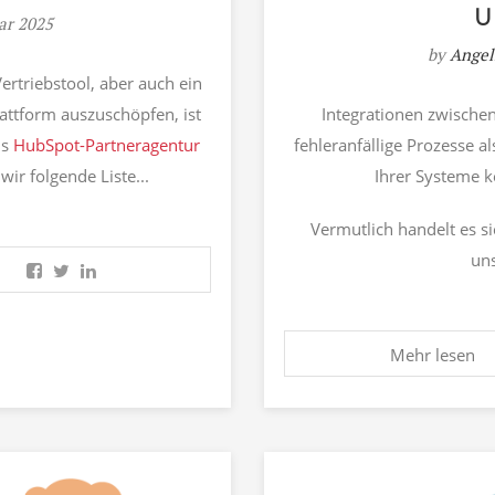
U
uar 2025
by
Angel
ertriebstool, aber auch ein
attform auszuschöpfen, ist
Integrationen zwischen
ls
HubSpot-Partneragentur
fehleranfällige Prozesse a
ir folgende Liste...
Ihrer Systeme ke
Vermutlich handelt es s
uns
Mehr lesen