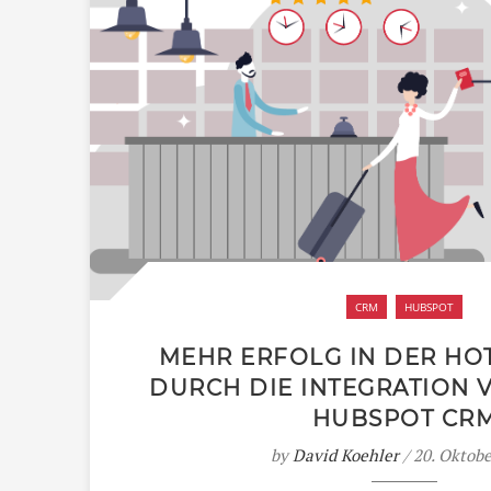
CRM
HUBSPOT
MEHR ERFOLG IN DER H
DURCH DIE INTEGRATION 
HUBSPOT CR
by
David Koehler
/ 20. Oktob