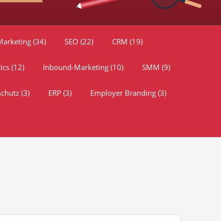
Marketing
(34)
SEO
(22)
CRM
(19)
tics
(12)
Inbound-Marketing
(10)
SMM
(9)
schutz
(3)
ERP
(3)
Employer Branding
(3)