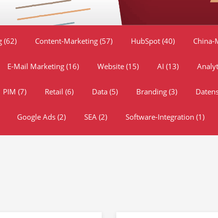
ng
(62)
Content-Marketing
(57)
HubSpot
(40)
China-
E-Mail Marketing
(16)
Website
(15)
AI
(13)
Analy
PIM
(7)
Retail
(6)
Data
(5)
Branding
(3)
Daten
Google Ads
(2)
SEA
(2)
Software-Integration
(1)