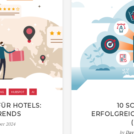
UNG
HUBSPOT
AI
FÜR HOTELS:
10 S
RENDS
ERFOLGREI
er 2024
by
Dav