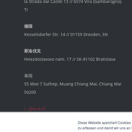
la Stráda dal Castèl 13 // 6574 Vira (Gambarogno),
TI
德国
Kesselsdorfer Str. 14 // 01159 Dresden, SN
斯洛伐克
Hviezdoslavovo nám. 17 // SK-81102 Bratislava
泰国
55 Moo 7 Suthep, Muang Chiang Mai, Chiang Mai
50200
i...@w-4.ch
Switch Board
+41 44 562 49 82
Diese Website speichert Cookies 
zu erfassen und damit wir uns an