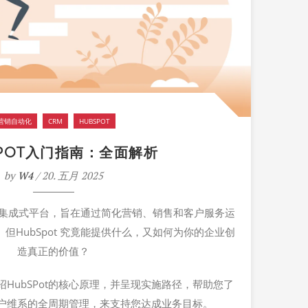
营销自动化
CRM
HUBSPOT
SPOT入门指南：全面解析
by
W4
/ 20. 五月 2025
集成式
平台，旨在通过简化营销、销售和客户服务运
但HubSpot 究竟能提供什么，又如何为你的企业创
造真正的价值？
绍
HubSPot
的核心
原理
，
并
呈现实施路径
，帮助您了
户维系的全周期管理
，
来
支持您
达成
业务目标
。