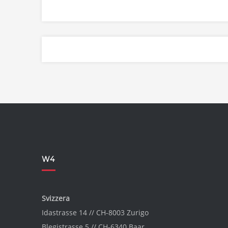
W4
Svizzera
Idastrasse 14 // CH-8003 Zurigo
Blegistrasse 5 // CH-6340 Baar