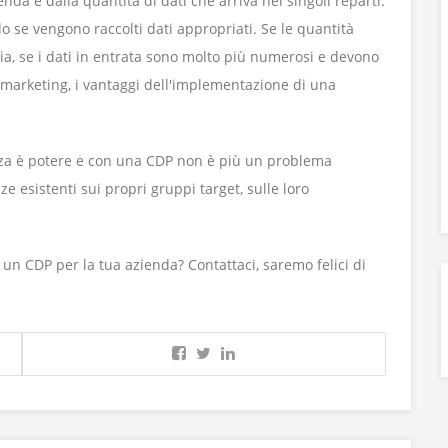
enda e dalla quantità di dati che arriva nei singoli reparti.
 se vengono raccolti dati appropriati. Se le quantità
via, se i dati in entrata sono molto più numerosi e devono
l marketing, i vantaggi dell'implementazione di una
enza è potere e con una CDP non è più un problema
e esistenti sui propri gruppi target, sulle loro
 un CDP per la tua azienda? Contattaci, saremo felici di