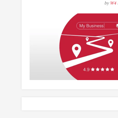
by
W4