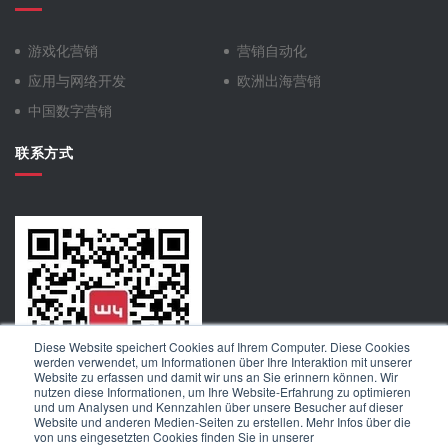
游戏化营销
营销自动化
应用与网络开发
欧洲出海营销
中国数字营销
联系方式
Diese Website speichert Cookies auf Ihrem Computer. Diese Cookies
werden verwendet, um Informationen über Ihre Interaktion mit unserer
Website zu erfassen und damit wir uns an Sie erinnern können. Wir
nutzen diese Informationen, um Ihre Website-Erfahrung zu optimieren
und um Analysen und Kennzahlen über unsere Besucher auf dieser
Website und anderen Medien-Seiten zu erstellen. Mehr Infos über die
von uns eingesetzten Cookies finden Sie in unserer
扫码关注W4公众号，了解更多资讯