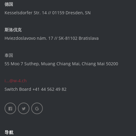
德国
Kesselsdorfer Str. 14 // 01159 Dresden, SN
斯洛伐克
Hviezdoslavovo nám. 17 // SK-81102 Bratislava
泰国
55 Moo 7 Suthep, Muang Chiang Mai, Chiang Mai 50200
i...@w-4.ch
Switch Board
+41 44 562 49 82
导航