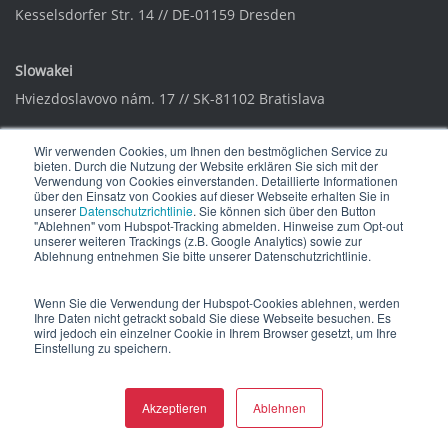
Kesselsdorfer Str. 14 // DE-01159 Dresden
Slowakei
Hviezdoslavovo nám. 17 // SK-81102 Bratislava
Wir verwenden Cookies, um Ihnen den bestmöglichen Service zu
China
bieten. Durch die Nutzung der Website erklären Sie sich mit der
Verwendung von Cookies einverstanden. Detaillierte Informationen
3/F, No.1 Building A section
über den Einsatz von Cookies auf dieser Webseite erhalten Sie in
Zhongguancun Dongsheng Intern. Incubator
, Haidian District
unserer
Datenschutzrichtlinie
. Sie können sich über den Button
"Ablehnen" vom Hubspot-Tracking abmelden. Hinweise zum Opt-out
//
CN-Beijing
unserer weiteren Trackings (z.B. Google Analytics) sowie zur
Ablehnung entnehmen Sie bitte unserer Datenschutzrichtlinie.
Thailand
Wenn Sie die Verwendung der Hubspot-Cookies ablehnen, werden
Ihre Daten nicht getrackt sobald Sie diese Webseite besuchen. Es
55 Moo 7 Suthep, Muang Chiang Mai,
wird jedoch ein einzelner Cookie in Ihrem Browser gesetzt, um Ihre
Einstellung zu speichern.
Chiang Mai 50200, TH
info@w-4.ch
Akzeptieren
Ablehnen
Swiss Support
+41 44 562 49 82