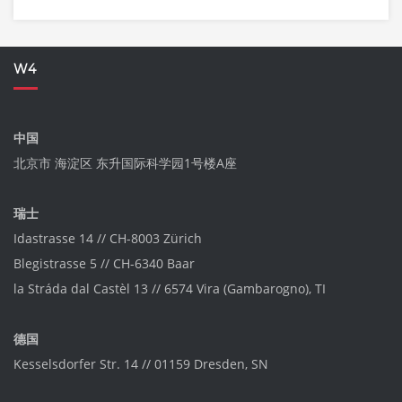
W4
中国
北京市 海淀区 东升国际科学园1号楼A座
瑞士
Idastrasse 14 // CH-8003 Zürich
Blegistrasse 5 // CH-6340 Baar
la Stráda dal Castèl 13 // 6574 Vira (Gambarogno), TI
德国
Kesselsdorfer Str. 14 // 01159 Dresden, SN