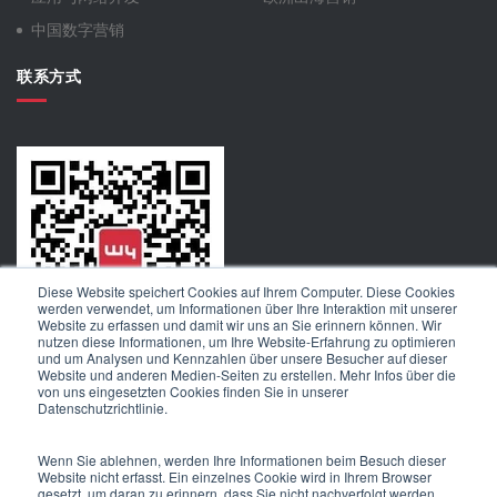
中国数字营销
联系方式
Diese Website speichert Cookies auf Ihrem Computer. Diese Cookies
werden verwendet, um Informationen über Ihre Interaktion mit unserer
Website zu erfassen und damit wir uns an Sie erinnern können. Wir
nutzen diese Informationen, um Ihre Website-Erfahrung zu optimieren
und um Analysen und Kennzahlen über unsere Besucher auf dieser
Website und anderen Medien-Seiten zu erstellen. Mehr Infos über die
von uns eingesetzten Cookies finden Sie in unserer
扫码关注W4公众号，了解更多资讯
Datenschutzrichtlinie.
Wenn Sie ablehnen, werden Ihre Informationen beim Besuch dieser
Website nicht erfasst. Ein einzelnes Cookie wird in Ihrem Browser
© Copyright W4
gesetzt, um daran zu erinnern, dass Sie nicht nachverfolgt werden