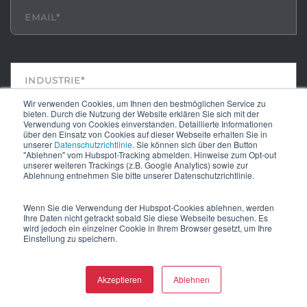
Wir verwenden Cookies, um Ihnen den bestmöglichen Service zu
bieten. Durch die Nutzung der Website erklären Sie sich mit der
Verwendung von Cookies einverstanden. Detaillierte Informationen
über den Einsatz von Cookies auf dieser Webseite erhalten Sie in
unserer
Datenschutzrichtlinie
. Sie können sich über den Button
"Ablehnen" vom Hubspot-Tracking abmelden. Hinweise zum Opt-out
unserer weiteren Trackings (z.B. Google Analytics) sowie zur
Ablehnung entnehmen Sie bitte unserer Datenschutzrichtlinie.
Die von mir angegebenen personenbezogenen Daten
Wenn Sie die Verwendung der Hubspot-Cookies ablehnen, werden
dürfen für den Versand von personalisierten
Ihre Daten nicht getrackt sobald Sie diese Webseite besuchen. Es
wird jedoch ein einzelner Cookie in Ihrem Browser gesetzt, um Ihre
Newslettern durch die W4 verarbeitet werden. Mein
Einstellung zu speichern.
Einverständnis kann ich jederzeit im Abmeldelink des
Newsletters widerrufen. Weitere Infos finden Sie in
der Datenschutzerklärung.
*
Akzeptieren
Ablehnen