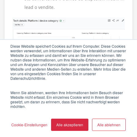
lead o vendite.
Diese Website speichert Cookies auf Ihrem Computer. Diese Cookies
werden verwendet, um Informationen über Ihre Interaktion mit unserer
Website zu erfassen und damit wir uns an Sie erinnern können. Wir
nutzen diese Informationen, um Ihre Website-Erfahrung zu optimieren
und um Analysen und Kennzahlen über unsere Besucher auf dieser
Website und anderen Medien-Seiten zu erstellen. Mehr Infos über die
von uns eingesetzten Cookies finden Sie in unserer
Datenschutzrichtlinie.
Tracciando queste metriche, le aziende possono
Wenn Sie ablehnen, werden Ihre Informationen beim Besuch dieser
identificare le aree di miglioramento e apportare le
Website nicht erfasst. Ein einzelnes Cookie wird in Ihrem Browser
gesetzt, um daran zu erinnern, dass Sie nicht nachverfolgt werden
modifiche necessarie per il proprio sito web mobile.
möchten.
ERRORI COMUNI DELLA
Cookie-Einstellungen
Alle akzeptieren
Alle ablehnen
MOBILE SEO DA EVITARE