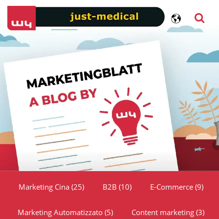
Marketing Cina
(25)
B2B
(10)
E-Commerce
(9)
Marketing Automatizzato
(5)
Content marketing
(3)