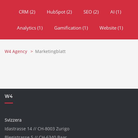
CRM
(2)
HubSpot
(2)
SEO
(2)
AI
(1)
Analytics
(1)
Gamification
(1)
Website
(1)
W4 Agency
Marketingblatt
W4
Svizzera
Idastrasse 14 // CH-8003 Zurigo
Blegistrasse 5 // CH-6340 Baar