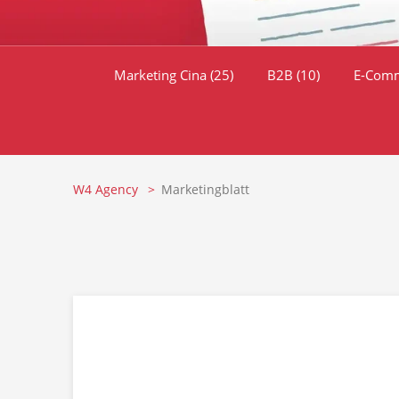
Marketing Cina
(25)
B2B
(10)
E-Com
W4 Agency
Marketingblatt