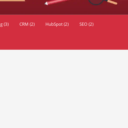
ng
(3)
CRM
(2)
HubSpot
(2)
SEO
(2)