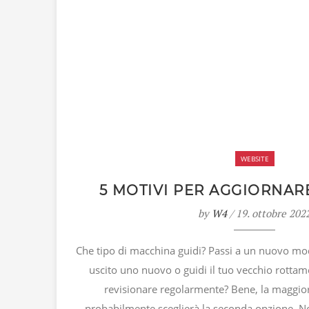
WEBSITE
5 MOTIVI PER AGGIORNAR
by
W4
/ 19. ottobre 202
Che tipo di macchina guidi? Passi a un nuovo mo
uscito uno nuovo o guidi il tuo vecchio rottame
revisionare regolarmente? Bene, la maggior
probabilmente sceglierà la seconda opzione. 