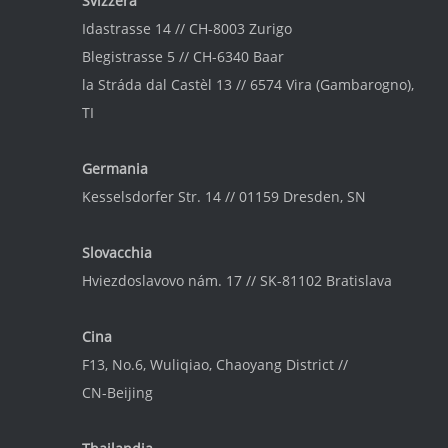
Svizzera
Idastrasse 14 // CH-8003 Zurigo
Blegistrasse 5 // CH-6340 Baar
la Stráda dal Castèl 13 // 6574 Vira (Gambarogno),
TI
Germania
Kesselsdorfer Str. 14 // 01159 Dresden, SN
Slovacchia
Hviezdoslavovo nám. 17 // SK-81102 Bratislava
Cina
F13, No.6, Wuliqiao, Chaoyang District //
CN-Beijing