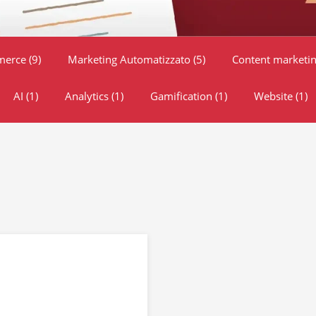
merce
(9)
Marketing Automatizzato
(5)
Content marketi
AI
(1)
Analytics
(1)
Gamification
(1)
Website
(1)