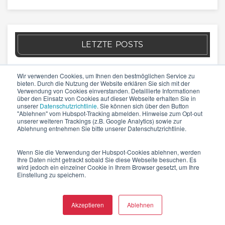
LETZTE POSTS
Wir verwenden Cookies, um Ihnen den bestmöglichen Service zu
bieten. Durch die Nutzung der Website erklären Sie sich mit der
Verwendung von Cookies einverstanden. Detaillierte Informationen
über den Einsatz von Cookies auf dieser Webseite erhalten Sie in
unserer
Datenschutzrichtlinie
. Sie können sich über den Button
"Ablehnen" vom Hubspot-Tracking abmelden. Hinweise zum Opt-out
W4
unserer weiteren Trackings (z.B. Google Analytics) sowie zur
Ablehnung entnehmen Sie bitte unserer Datenschutzrichtlinie.
Wenn Sie die Verwendung der Hubspot-Cookies ablehnen, werden
Schweiz
Ihre Daten nicht getrackt sobald Sie diese Webseite besuchen. Es
Idastrasse 14 // CH-8003 Zürich
wird jedoch ein einzelner Cookie in Ihrem Browser gesetzt, um Ihre
Einstellung zu speichern.
Blegistrasse 5 // CH-6340 Baar
la Stráda dal Castèl 13 // CH-6574 Vira (Gambarogno)
Akzeptieren
Ablehnen
Deutschland