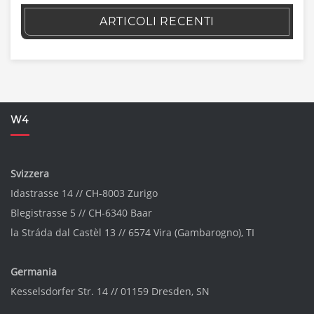
ARTICOLI RECENTI
W4
Svizzera
Idastrasse 14 // CH-8003 Zurigo
Blegistrasse 5 // CH-6340 Baar
la Stráda dal Castèl 13 // 6574 Vira (Gambarogno), TI
Germania
Kesselsdorfer Str. 14 // 01159 Dresden, SN