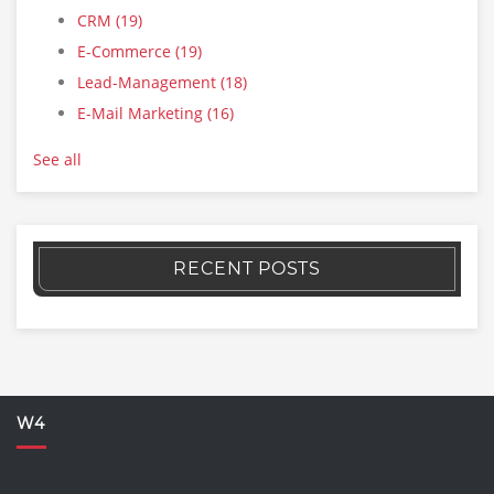
CRM
(19)
E-Commerce
(19)
Lead-Management
(18)
E-Mail Marketing
(16)
See all
RECENT POSTS
W4