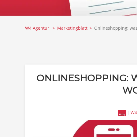
W4 Agentur
Marketingblatt
Onlineshopping: was
ONLINESHOPPING: 
WO
|
W