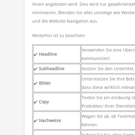
ihnen angeboten wird. Dies wird nur gewährleiste
minimieren. Blenden Sie alles unnötige wie Werb
und die Website-Navigation aus.
Weiterhin ist zu beachten:
Verwenden Sie eine Übersc
✔️
Headline
kommuniziert.
✔️
Subheadline
Nutzen Sie den Untertitel
Unterstützen Sie Ihre Bots
✔️
Bilder
dass diese wirklich releva
Texten Sie ein eindeutig st
✔️
Copy
Produktes/ Ihrer Dienstleis
Wägen Sie ab, ob Testimoni
✔️
Nachweise
können.
Achten Sie bei allen Form