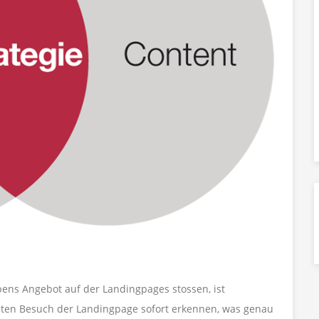
bens Angebot auf der Landingpages stossen, ist
ersten Besuch der Landingpage sofort erkennen, was genau