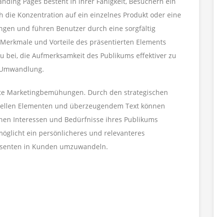
nding Pages besteht in ihrer Fähigkeit, Besuchern ein
h die Konzentration auf ein einzelnes Produkt oder eine
ngen und führen Benutzer durch eine sorgfältig
n Merkmale und Vorteile des präsentierten Elements
zu bei, die Aufmerksamkeit des Publikums effektiver zu
r Umwandlung.
lte Marketingbemühungen. Durch den strategischen
suellen Elementen und überzeugendem Text können
hen Interessen und Bedürfnisse ihres Publikums
öglicht ein persönlicheres und relevanteres
essenten in Kunden umzuwandeln.