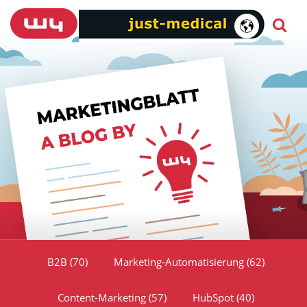
B2B
(70)
Marketing-Automatisierung
(62)
Content-Marketing
(57)
HubSpot
(40)