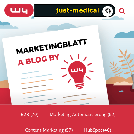
B2B
(70)
Marketing-Automatisierung
(62)
Content-Marketing
(57)
HubSpot
(40)