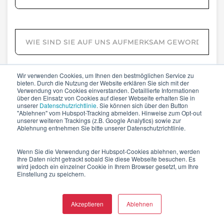
Wir verwenden Cookies, um Ihnen den bestmöglichen Service zu
Die von mir angegebenen personenbezogenen
bieten. Durch die Nutzung der Website erklären Sie sich mit der
Verwendung von Cookies einverstanden. Detaillierte Informationen
Daten dürfen für den Versand von
über den Einsatz von Cookies auf dieser Webseite erhalten Sie in
personalisierten Newslettern durch die W4
unserer
Datenschutzrichtlinie
. Sie können sich über den Button
"Ablehnen" vom Hubspot-Tracking abmelden. Hinweise zum Opt-out
verarbeitet werden. Mein Einverständnis kann ich
unserer weiteren Trackings (z.B. Google Analytics) sowie zur
jederzeit im Abmeldelink des Newsletters
Ablehnung entnehmen Sie bitte unserer Datenschutzrichtlinie.
widerrufen. Weitere Infos finden Sie in der
Datenschutzerklärung.
*
Wenn Sie die Verwendung der Hubspot-Cookies ablehnen, werden
Ihre Daten nicht getrackt sobald Sie diese Webseite besuchen. Es
wird jedoch ein einzelner Cookie in Ihrem Browser gesetzt, um Ihre
Einstellung zu speichern.
Akzeptieren
Ablehnen