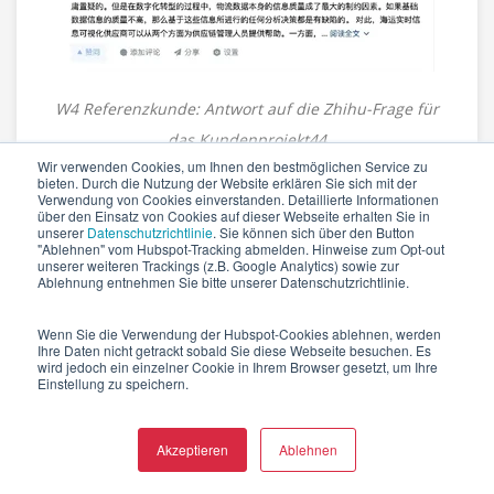
W4 Referenzkunde: Antwort auf die Zhihu-Frage für
das Kundenprojekt44
Wir verwenden Cookies, um Ihnen den bestmöglichen Service zu
7. Digitale Werbung in
bieten. Durch die Nutzung der Website erklären Sie sich mit der
Verwendung von Cookies einverstanden. Detaillierte Informationen
über den Einsatz von Cookies auf dieser Webseite erhalten Sie in
China: Geschäftspotenziale
unserer
Datenschutzrichtlinie
. Sie können sich über den Button
"Ablehnen" vom Hubspot-Tracking abmelden. Hinweise zum Opt-out
erschliessen
unserer weiteren Trackings (z.B. Google Analytics) sowie zur
Ablehnung entnehmen Sie bitte unserer Datenschutzrichtlinie.
Bezahlte Werbung ist eine treibende Kraft in der
Wenn Sie die Verwendung der Hubspot-Cookies ablehnen, werden
digitalen Marketinglandschaft Chinas und bietet
Ihre Daten nicht getrackt sobald Sie diese Webseite besuchen. Es
wird jedoch ein einzelner Cookie in Ihrem Browser gesetzt, um Ihre
Unternehmen eine Vielzahl von Vorteilen. Dienste wie
Einstellung zu speichern.
WeChat Paid Ads
und
Baidu Ads
spielen eine zentrale
Rolle in dieser Marketingrevolution.
Akzeptieren
Ablehnen