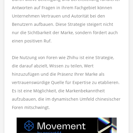
Antworten auf Fragen in ihrem Fachgebiet können
Unternehmen Vertrauen und Autorität bei den
Benutzern aufbauen. Diese Strategie steigert nicht
nur die Sichtbarkeit der Marke, sondern fördert auch
einen positiven Ruf.
Die Nutzung von Foren wie Zhihu ist eine Strategie,
die darauf abzielt, Wissen zu teilen, Wert
hinzuzufügen und die Präsenz Ihrer Marke als
vertrauenswürdige Quelle für Expertise zu etablieren.
Es ist eine Möglichkeit, die Markenbekanntheit
aufzubauen, die im dynamischen Umfeld chinesischer
Foren mitschwingt.