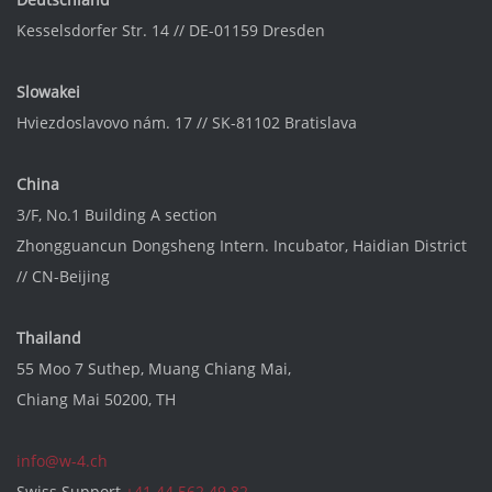
Kesselsdorfer Str. 14 // DE-01159 Dresden
Slowakei
Hviezdoslavovo nám. 17 // SK-81102 Bratislava
China
3/F, No.1 Building A section
Zhongguancun Dongsheng Intern. Incubator
, Haidian District
//
CN-Beijing
Thailand
55 Moo 7 Suthep, Muang Chiang Mai,
Chiang Mai 50200, TH
info@w-4.ch
Swiss Support
+41 44 562 49 82