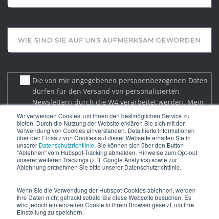
Die von mir angegebenen personenbezogenen Daten
dürfen für den Versand von personalisierten
Newslettern durch die W4 verarbeitet werden. Mein
Einverständnis kann ich jederzeit im Abmeldelink des
Wir verwenden Cookies, um Ihnen den bestmöglichen Service zu
bieten. Durch die Nutzung der Website erklären Sie sich mit der
Newsletters widerrufen. Weitere Infos finden Sie in
Verwendung von Cookies einverstanden. Detaillierte Informationen
der Datenschutzerklärung.
*
über den Einsatz von Cookies auf dieser Webseite erhalten Sie in
unserer
Datenschutzrichtlinie
. Sie können sich über den Button
"Ablehnen" vom Hubspot-Tracking abmelden. Hinweise zum Opt-out
unserer weiteren Trackings (z.B. Google Analytics) sowie zur
Ablehnung entnehmen Sie bitte unserer Datenschutzrichtlinie.
Wenn Sie die Verwendung der Hubspot-Cookies ablehnen, werden
Ihre Daten nicht getrackt sobald Sie diese Webseite besuchen. Es
wird jedoch ein einzelner Cookie in Ihrem Browser gesetzt, um Ihre
Einstellung zu speichern.
© Copyright W4