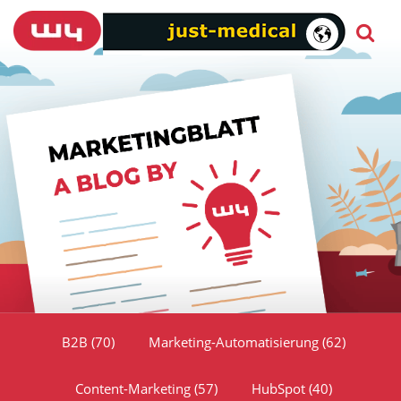
B2B
(70)
Marketing-Automatisierung
(62)
Content-Marketing
(57)
HubSpot
(40)