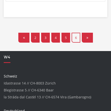
2
3
4
5
6
W4
Schweiz
Idastrasse 14 // CH-8003 Zürich
Blegistrasse 5 // CH-6340 Baar
la Stráda dal Castèl 13 // CH-6574 Vira (Gambarogno)
Deutschland