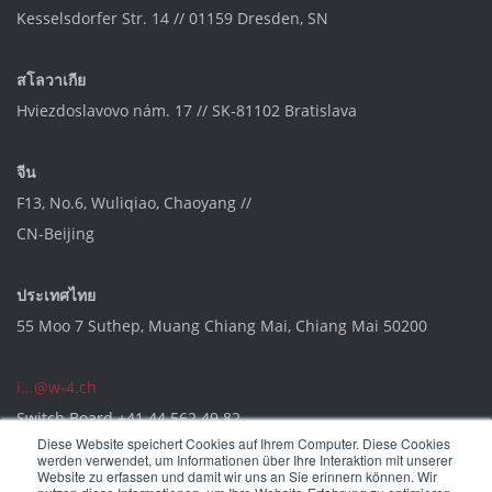
Kesselsdorfer Str. 14 // 01159 Dresden, SN
สโลวาเกีย
Hviezdoslavovo nám. 17 // SK-81102 Bratislava
จีน
F13, No.6, Wuliqiao, Chaoyang //
CN-Beijing
ประเทศไทย
55 Moo 7 Suthep, Muang Chiang Mai, Chiang Mai 50200
i...@w-4.ch
Switch Board
+41 44 562 49 82
Diese Website speichert Cookies auf Ihrem Computer. Diese Cookies
werden verwendet, um Informationen über Ihre Interaktion mit unserer
Website zu erfassen und damit wir uns an Sie erinnern können. Wir